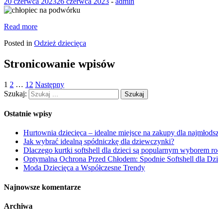
20 czerwca 2023
26 czerwca 2023
-
admin
Read more
Posted in
Odzież dziecięca
Stronicowanie wpisów
1
2
…
12
Następny
Szukaj:
Ostatnie wpisy
Hurtownia dziecięca – idealne miejsce na zakupy dla najmłods
Jak wybrać idealną spódniczkę dla dziewczynki?
Dlaczego kurtki softshell dla dzieci są popularnym wyborem r
Optymalna Ochrona Przed Chłodem: Spodnie Softshell dla Dzi
Moda Dziecięca a Współczesne Trendy
Najnowsze komentarze
Archiwa