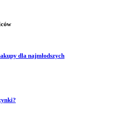
ziców
 zakupy dla najmłodszych
zynki?